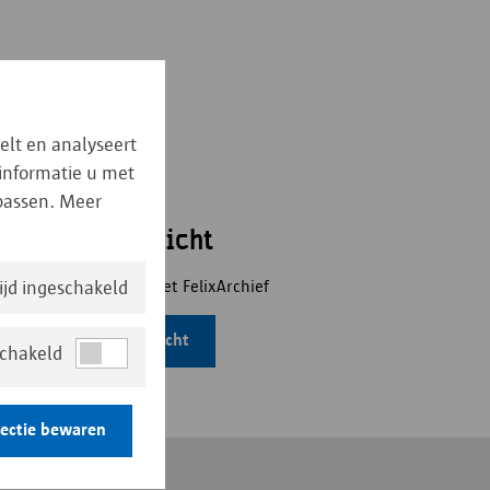
elt en analyseert
 informatie u met
npassen. Meer
rchievenoverzicht
van alle archieven in het FelixArchief
tijd ingeschakeld
Open archievenoverzicht
schakeld
lectie bewaren