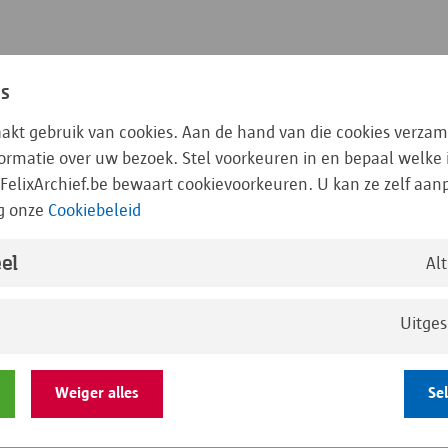
es
aakt gebruik van cookies. Aan de hand van die cookies verzam
nformatie over uw bezoek. Stel voorkeuren in en bepaal welke
FelixArchief.be bewaart cookievoorkeuren. U kan ze zelf aa
g onze
Cookiebeleid
A
el
e zoeken
Overzicht 
Al
Uitge
Weiger alles
Se