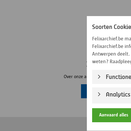
Soorten Cooki
Felixarchief.be m
Felixarchief.be i
Antwerpen deelt. 
weten? Raadplee
Zoekwijzers
Functione
Over onze archieven en hoe erin t
Open zoekwijzers
Analytics
Aanvaard alles