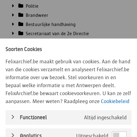
Politie
Brandweer
Bestuurlijke handhaving
Secretariaat van de 2e Directie
Veiligheidsbeleid van de stad
Soorten Cookies
Noodplanning en Crisisbeheer
Oorlog en bezetting
Felixarchief.be maakt gebruik van cookies. Aan de hand
van die cookies verzamelt en analyseert Felixarchief.be
Eerste Wereldoorlog
informatie over uw bezoek. Stel voorkeuren in en
Tweede Wereldoorlog
bepaal welke informatie u met Antwerpen deelt.
Administratie en briefwisseling
FelixArchief.be bewaart cookievoorkeuren. U kan ze zelf
Archief van de 2de directie
aanpassen. Meer weten? Raadpleeg onze
Cookiebeleid
Archief van de 5de directie
Archief van de administratieve politie
Functioneel
Altijd ingeschakeld
Dossiers aangifte van schade door
bominslagen
Analytics
Uitgeschakeld