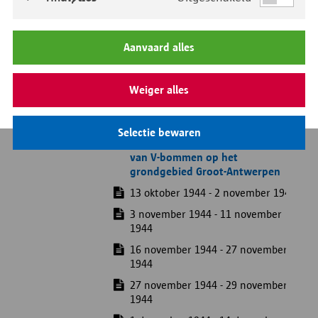
Dossiers aangifte schade aan schepen en
schade in de haven en aan de dokken
Dossiers aangifte schade aan
Aanvaard alles
Woonwagens
Steekkaarten van doden en gekwetsten
Weiger alles
Beschieting
Bominslagen
Selectie bewaren
Chronologische lijst van inslagen
van V-bommen op het
grondgebied Groot-Antwerpen
13 oktober 1944 - 2 november 1944
3 november 1944 - 11 november
1944
16 november 1944 - 27 november
1944
27 november 1944 - 29 november
1944