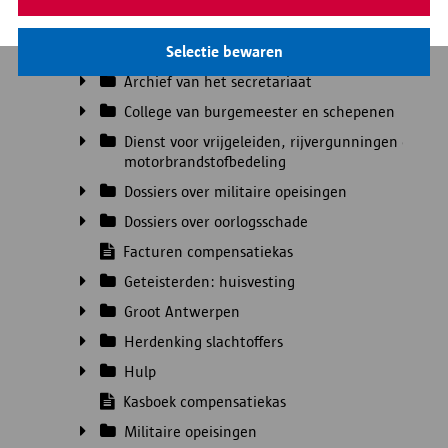
van Antwerpen en Brugge naar Lavaux-
Sainte-Anne
Selectie bewaren
Archief van het 3de Bureel (onderwijs)
Archief van het secretariaat
College van burgemeester en schepenen
Dienst voor vrijgeleiden, rijvergunningen en
motorbrandstofbedeling
Dossiers over militaire opeisingen
Dossiers over oorlogsschade
Facturen compensatiekas
Geteisterden: huisvesting
Groot Antwerpen
Herdenking slachtoffers
Hulp
Kasboek compensatiekas
Militaire opeisingen