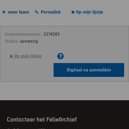
meer lezen
Permalink
Op mijn lijstje
Inventarisnummer:
337#283
Status:
aanwezig
Op mijn lijstje
Digitaal na aanmelden
Contacteer het FelixArchief