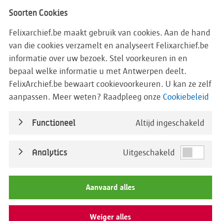
Politie
Soorten Cookies
Brandweer
Felixarchief.be maakt gebruik van cookies. Aan de hand
Bestuurlijke handhaving
van die cookies verzamelt en analyseert Felixarchief.be
Secretariaat van de 2e Directie
informatie over uw bezoek. Stel voorkeuren in en
Veiligheidsbeleid van de stad
bepaal welke informatie u met Antwerpen deelt.
Noodplanning en Crisisbeheer
FelixArchief.be bewaart cookievoorkeuren. U kan ze zelf
aanpassen. Meer weten? Raadpleeg onze
Cookiebeleid
Oorlog en bezetting
Eerste Wereldoorlog
Functioneel
Altijd ingeschakeld
Tweede Wereldoorlog
Administratie en briefwisseling
Analytics
Uitgeschakeld
Archief van de 2de directie
Archief van de 5de directie
Aanvaard alles
Archief van de administratieve politie
Archief van Herman Bouchery over de
evacuatie van kunstwerken en archieven
Weiger alles