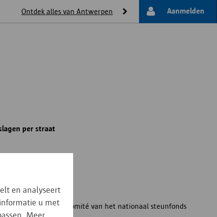
Aanmelden
Ontdek alles van Antwerpen
lagen per straat
/1943 - 31/12/1945
elt en analyseert
 informatie u met
efvormer: Plaatselijk comité van het nationaal steunfonds
npassen. Meer