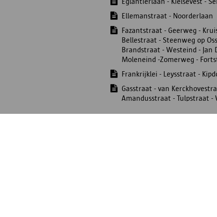
Eglantierlaan - Kielsevest - S
Ellemanstraat - Noorderlaan
Fazantstraat - Geerweg - Krui
Bellestraat - Steenweg op Os
Brandstraat - Westeind - Jan 
Moleneind -Zomerweg - Fortst
Frankrijklei - Leysstraat - Kip
Gasstraat - van Kerckhovestra
Amandusstraat - Tulpstraat -
Godefriduskaai - Ankerrui - En
zeevaartstraat
Groot Hagelkruis - Rozemaaive
Groot Hagelkruis - Rozemaaive
Contacteer het FelixArchief
Haantjeslei - Hertsdeinstraat 
Oudeleeuwenrui 29
Italielei - Cassiersstraat - Ge
2000 Antwerpen
Italielei - Paardenmarkt - Rij
tel. 03 338 94 11
stadsarchief@antwerpen.be
Jan Van Rijswijcklaan - Bosma