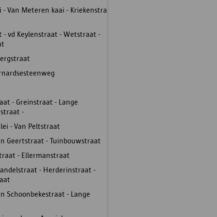
i - Van Meteren kaai - Kriekenstraat
t - vd Keylenstraat - Wetstraat -
at
bergstraat
Bernardsesteenweg
raat - Greinstraat - Lange
traat -
ei - Van Peltstraat
an Geertstraat - Tuinbouwstraat
traat - Ellermanstraat
andelstraat - Herderinstraat -
raat
Van Schoonbekestraat - Lange