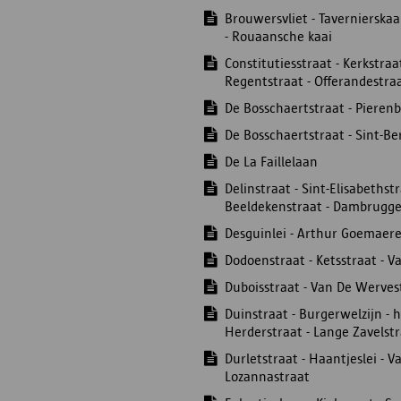
Brouwersvliet - Tavernierskaa
- Rouaansche kaai
Constitutiesstraat - Kerkstraa
Regentstraat - Offerandestra
De Bosschaertstraat - Pieren
De Bosschaertstraat - Sint-
De La Faillelaan
Delinstraat - Sint-Elisabethst
Beeldekenstraat - Dambrugges
Desguinlei - Arthur Goemaerel
Dodoenstraat - Ketsstraat - V
Duboisstraat - Van De Werves
Duinstraat - Burgerwelzijn - h
Herderstraat - Lange Zavelst
Durletstraat - Haantjeslei - 
Lozannastraat