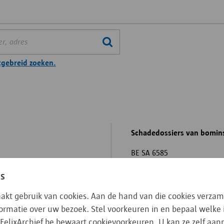
wartiering
tgebreid zoeken.
unfonds voor geteisterden
Schadedossiers van bomins
BE SA 6585
Datering
01/01
es
Beschrijvingsniveau
Reeks
aakt gebruik van cookies. Aan de hand van die cookies verzam
n per straat
nformatie over uw bezoek. Stel voorkeuren in en bepaal welke
Actor
Archi
aat - Landbouwstraat -
FelixArchief.be bewaart cookievoorkeuren. U kan ze zelf aa