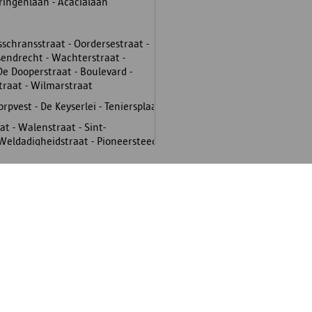
eringenlaan - Acacialaan
sschransstraat - Oordersestraat -
sendrecht - Wachterstraat -
De Dooperstraat - Boulevard -
raat - Wilmarstraat
dorpvest - De Keyserlei - Teniersplaats
at - Walenstraat - Sint-
 Weldadigheidstraat - Pioneersteeg
tropotplaats - Styselsstraat -
ldstraat - Pastorijveld
ldstraat - Pastorijveld - Leugenberg
Over het archief
V
- Ballaerstraat - Pyckestraat
ulincstraat - Grote Tunnelplaats
De leeszaal bezoeken
npoortvest
nlei
Hoe archiveren we?
S