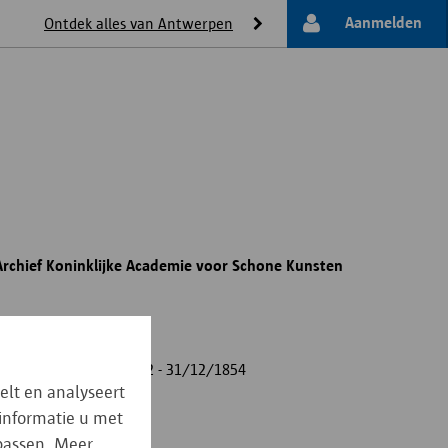
Aanmelden
Ontdek alles van Antwerpen
 Archief Koninklijke Academie voor Schone Kunsten
01/01/1442 - 31/12/1854
elt en analyseert
Archief
 informatie u met
npassen. Meer