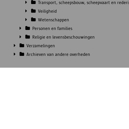
Transport, scheepsbouw, scheepvaart en rederi
Veiligheid
Wetenschappen
Personen en families
Religie en levensbeschouwingen
Verzamelingen
Archieven van andere overheden
Contacteer het FelixArchief
Oudeleeuwenrui 29
2000 Antwerpen
tel. 03 338 94 11
stadsarchief@antwerpen.be