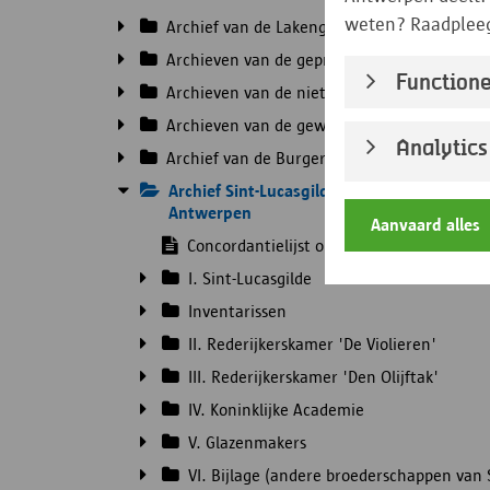
weten? Raadplee
Archief van de Lakengilde
Archieven van de geprivilegieerde ambacht
Functione
Archieven van de niet-geprivilegieerde ber
Archieven van de gewapende gilden of de g
Analytics
Archief van de Burgerlijke Wacht.
Archief Sint-Lucasgilde en Archief Konink
Antwerpen
Aanvaard alles
Concordantielijst oude/nieuwe inventari
I. Sint-Lucasgilde
Inventarissen
II. Rederijkerskamer 'De Violieren'
III. Rederijkerskamer 'Den Olijftak'
IV. Koninklijke Academie
V. Glazenmakers
VI. Bijlage (andere broederschappen van 