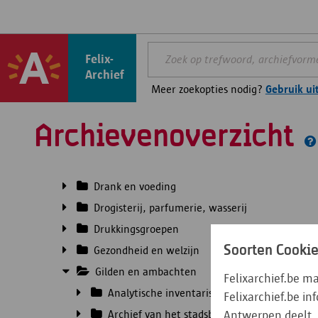
Bedrijven en verenigingen
Advocaten
Felix-
Bank- en verzekeringswezen
Archief
Bouw en immobiliën
Meer zoekopties nodig?
Gebruik ui
Buurt- en beroepsverenigingen
Caritatieve verenigingen
Archievenoverzicht
Cultuur, sport en recreatie
Diamant en juwelen
Drank en voeding
Drogisterij, parfumerie, wasserij
Drukkingsgroepen
Soorten Cooki
Gezondheid en welzijn
Gilden en ambachten
Felixarchief.be m
Analytische inventarissen
Felixarchief.be i
Archief van het stadsbestuur betreffende 
Antwerpen deelt. 