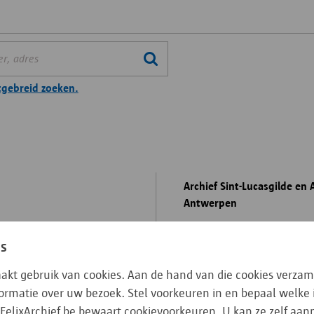
tgebreid zoeken.
Archief Sint-Lucasgilde en
Antwerpen
BE SA 661492
es
Datering
aakt gebruik van cookies. Aan de hand van die cookies verzam
Beschrijvingsniveau
nformatie over uw bezoek. Stel voorkeuren in en bepaal welke
de ambachten
FelixArchief.be bewaart cookievoorkeuren. U kan ze zelf aa