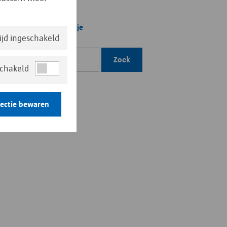
ink
Op mijn lijstje
tijd ingeschakeld
Zoek
schakeld
lectie bewaren