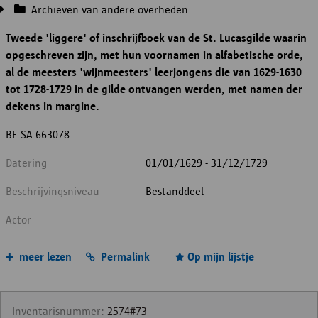
Archieven van andere overheden
Tweede 'liggere' of inschrijfboek van de St. Lucasgilde waarin
opgeschreven zijn, met hun voornamen in alfabetische orde,
al de meesters 'wijnmeesters' leerjongens die van 1629-1630
tot 1728-1729 in de gilde ontvangen werden, met namen der
dekens in margine.
BE SA 663078
Datering
01/01/1629 - 31/12/1729
Beschrijvingsniveau
Bestanddeel
Actor
meer lezen
Permalink
Op mijn lijstje
Inventarisnummer:
2574#73