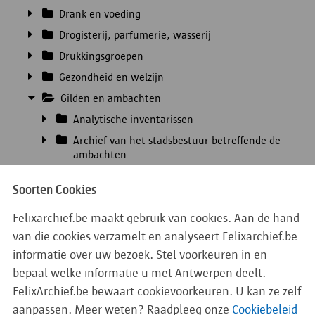
Drank en voeding
Drogisterij, parfumerie, wasserij
Drukkingsgroepen
Gezondheid en welzijn
Gilden en ambachten
Analytische inventarissen
Archief van het stadsbestuur betreffende de
ambachten
Archief van de Lakengilde
Soorten Cookies
Archieven van de geprivilegieerde ambachten
Felixarchief.be maakt gebruik van cookies. Aan de hand
Archieven van de niet-geprivilegieerde
beroepsgroepen
van die cookies verzamelt en analyseert Felixarchief.be
Archieven van de gewapende gilden of de
informatie over uw bezoek. Stel voorkeuren in en
gezworen gilden
bepaal welke informatie u met Antwerpen deelt.
Archief van de Burgerlijke Wacht.
FelixArchief.be bewaart cookievoorkeuren. U kan ze zelf
aanpassen. Meer weten? Raadpleeg onze
Cookiebeleid
Archief Sint-Lucasgilde en Archief Koninklijke