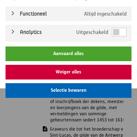
Academie voor Schone Kunsten Antwerpen
Concordantielijst oude/nieuwe inventaris
Functioneel
Altijd ingeschakeld
I. Sint-Lucasgilde
1. Voorrechten, verorderingen en
Analytics
Uitgeschakeld
algemene overeenkomsten
2. Hoofden, leden, beslissingen
Aanvaard alles
Memorieboek of register van allen de
heren hooftmans, princen, dekens van
St. Lucasgilde behelsende de Camer
Weiger alles
van den Heylighen Gheest gheseyt den
Olijftak en de Violiere beginnende van
den jaere 1440'
Selectie bewaren
Oudste 'liggere' van het St. Lucasgilde
of inschrijfboek der dekens, meesters
en leerjongens van de gilde, met
vermeldingen van sommige
gebeurtenissen sedert 1453 tot 1616.
Graveurs die tot het broederschap van
Sint-Lucas, de gilde van de Antwerpse