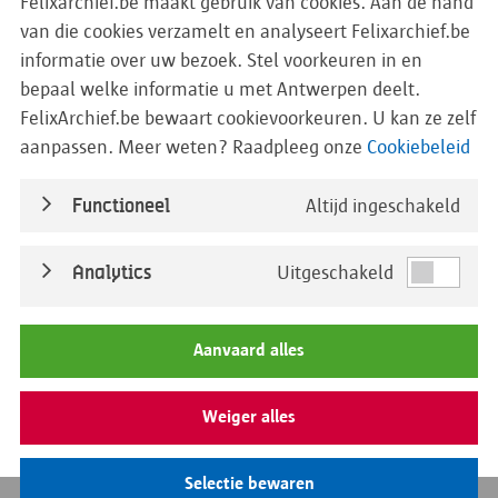
Felixarchief.be maakt gebruik van cookies. Aan de hand
Periode 1890-1900
van die cookies verzamelt en analyseert Felixarchief.be
Periode 1900-1910
informatie over uw bezoek. Stel voorkeuren in en
bepaal welke informatie u met Antwerpen deelt.
Periode 1910-1920
FelixArchief.be bewaart cookievoorkeuren. U kan ze zelf
Periode 1920-1930
aanpassen. Meer weten? Raadpleeg onze
Cookiebeleid
Bevolkingsregisters
Diversen
Functioneel
Altijd ingeschakeld
Documenten over het bijhouden van de
bevolkingsregisters
Analytics
Uitgeschakeld
Verkiezingen
Volkstellingen
Vreemdelingenzaken
Aanvaard alles
District Berchem
District Borgerhout
Weiger alles
District Borsbeek
District Deurne
Selectie bewaren