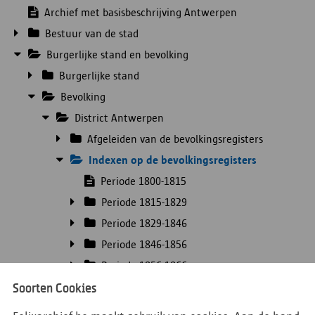
Archief met basisbeschrijving Antwerpen
Bestuur van de stad
Burgerlijke stand en bevolking
Burgerlijke stand
Bevolking
District Antwerpen
Afgeleiden van de bevolkingsregisters
Indexen op de bevolkingsregisters
Periode 1800-1815
Periode 1815-1829
Periode 1829-1846
Periode 1846-1856
Periode 1856-1866
Periode 1866-1880
Soorten Cookies
Periode 1880-1890