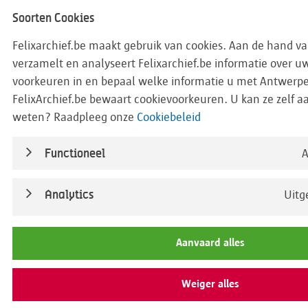
Verberg info
Soorten Cookies
Felixarchief.be maakt gebruik van cookies. Aan de hand va
Datering
01/01/1907 - 31/12/1907
verzamelt en analyseert Felixarchief.be informatie over u
voorkeuren in en bepaal welke informatie u met Antwerpe
InventarisNr.
105#969
FelixArchief.be bewaart cookievoorkeuren. U kan ze zelf 
weten? Raadpleeg onze
Cookiebeleid
Titel
Alfabetische straatnamenlijst me
wijken
Functioneel
A
Inhoud
Alphabetische lijst der straten m
wijken = Liste alphabétique des ru
Analytics
Uitg
sections
Originelen
Volledige beschrijving van deze pu
Aanvaard alles
BrocadeID
c:lvd:448618
Weiger alles
Titelbeschrijving
Alphabetische lijst der straten m