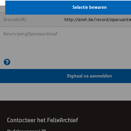
wijken / Antwerpen, Stad ** Ant
Selectie bewaren
BrocadeURL
http://anet.be/record/opacuant
BeschrijvingOpenbaarVanaf
Digitaal na aanmelden
Contacteer het FelixArchief