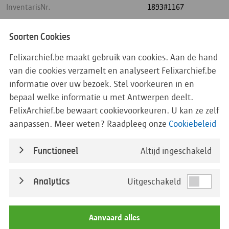
InventarisNr.
1893#1167
Huidige Straatnaam
Meir
Soorten Cookies
Huidig Huisnummer
71
Felixarchief.be maakt gebruik van cookies. Aan de hand
van die cookies verzamelt en analyseert Felixarchief.be
AdresOmschrijving
informatie over uw bezoek. Stel voorkeuren in en
bepaal welke informatie u met Antwerpen deelt.
AanvraagDatum
05/08/1893
FelixArchief.be bewaart cookievoorkeuren. U kan ze zelf
aanpassen. Meer weten? Raadpleeg onze
Cookiebeleid
CollegeDatum
11/08/1893
Functioneel
Altijd ingeschakeld
Omschrijving
Reclameborden
Analytics
Uitgeschakeld
Dossiernummer
1893/1167
Aanvrager
Grèze-Vedrenne
Aanvaard alles