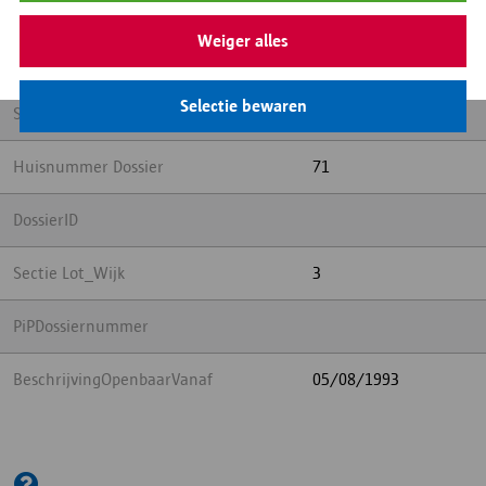
Aantekening
Weiger alles
District
Antwerpen
Selectie bewaren
Straatnaam Dossier
Meir
Huisnummer Dossier
71
DossierID
Sectie Lot_Wijk
3
PiPDossiernummer
BeschrijvingOpenbaarVanaf
05/08/1993