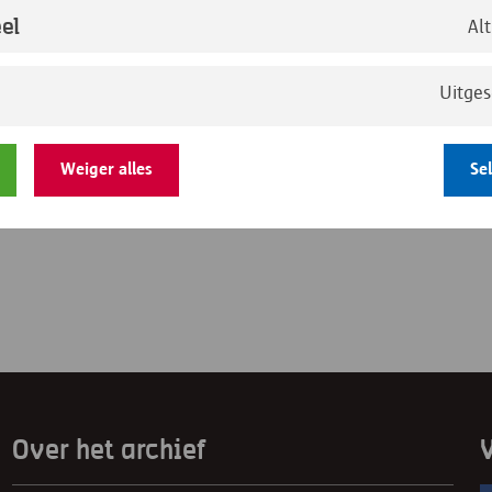
el
Al
Uitge
sesteenweg 55, uitgebaat door F.
ilie poseert voor de foto.
Weiger alles
Se
Over het archief
V