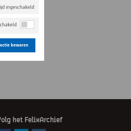
tijd ingeschakeld
schakeld
lectie bewaren
olg het FelixArchief