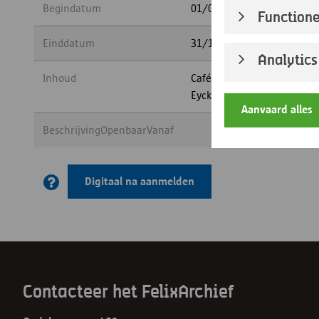
Begindatum
01/01/1940
Functione
Einddatum
31/12/1990
Analytics
Inhoud
Café "In den hemel" aan de Mechel
Eyckmans. De volledige fam
Aanvaard alles
BeschrijvingOpenbaarVanaf
Digitaal na aanmelden
Contacteer het FelixArchief