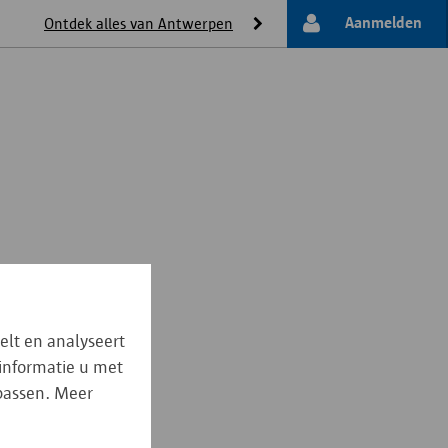
Aanmelden
Ontdek alles van Antwerpen
elt en analyseert
 informatie u met
npassen. Meer