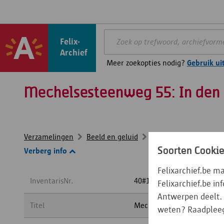
Felix-
Archief
Meer zoekopties nodig?
Gebruik ui
Mechelsesteenweg 55: In den
Verzamelingen
Beeld en geluid
...
Fotoverzameling 
Soorten Cooki
Verberg info
Felixarchief.be m
InventarisNr.
40#1404
Felixarchief.be i
Antwerpen deelt. 
Titel
weten? Raadplee