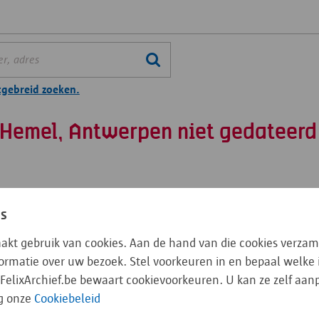
tgebreid zoeken.
 Hemel, Antwerpen niet gedateerd
losse foto's
Voorlopige beschrijvingen losse foto's
es
aakt gebruik van cookies. Aan de hand van die cookies verzam
nformatie over uw bezoek. Stel voorkeuren in en bepaal welke
FelixArchief.be bewaart cookievoorkeuren. U kan ze zelf aa
Mechelsesteenweg 55: In den Hemel, Antwerpen niet gedateerd
g onze
Cookiebeleid