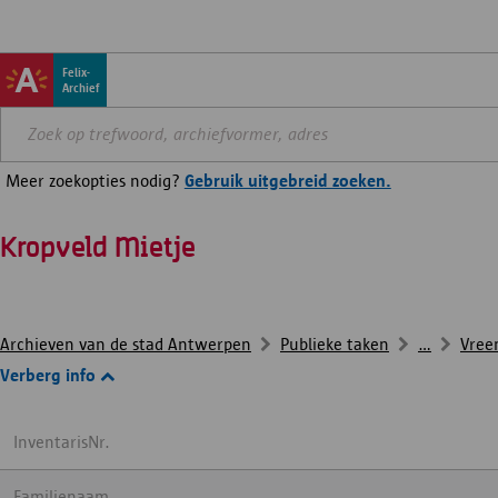
Felix-
Archief
Meer zoekopties nodig?
Gebruik uitgebreid zoeken.
Kropveld Mietje
Archieven van de stad Antwerpen
Publieke taken
...
Vree
Verberg info
InventarisNr.
Familienaam