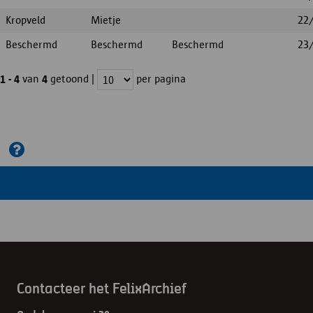
Kropveld
Mietje
22
Beschermd
Beschermd
Beschermd
23
van
getoond |
per pagina
1 - 4
4
Contacteer het FelixArchief