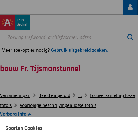
Felix-
Archief
Meer zoekopties nodig?
Gebruik uitgebreid zoeken.
bouw Fr. Tijsmanstunnel
Verzamelingen
Beeld en geluid
...
Fotoverzameling losse
foto's
Voorlopige beschrijvingen losse foto's
Verberg info
Soorten Cookies
InventarisNr.
FOTO-HB#3454