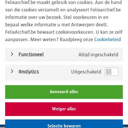
Felixarchief.be maakt gebruik van cookies. Aan de hand
Omvang
foto
van die cookies verzamelt en analyseert Felixarchief.be
informatie over uw bezoek. Stel voorkeuren in en
Titel
bouw Fr. Tijsmanstunnel
bepaal welke informatie u met Antwerpen deelt.
FelixArchief.be bewaart cookievoorkeuren. U kan ze zelf
Begindatum
01/01/1965
aanpassen. Meer weten? Raadpleeg onze
Cookiebeleid
Einddatum
31/12/1965
Functioneel
Altijd ingeschakeld
Inhoud
Analytics
Uitgeschakeld
BeschrijvingOpenbaarVanaf
Aanvaard alles
Weiger alles
Digitaal na aanmelden
Selectie bewaren