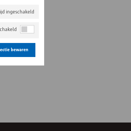
tijd ingeschakeld
schakeld
lectie bewaren