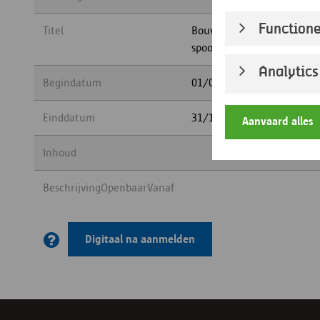
Functione
Titel
Bouw van onder en boven k
spoorwegbrug, ba
Analytics
Begindatum
01/01/1965
Einddatum
31/12/1966
Aanvaard alles
Inhoud
BeschrijvingOpenbaarVanaf
Digitaal na aanmelden