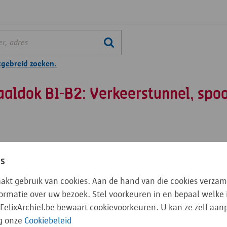
tgebreid zoeken.
aldok B1-B2: Verkeerstunnel, sp
losse foto's
Voorlopige beschrijvingen losse foto's
es
aakt gebruik van cookies. Aan de hand van die cookies verzam
nformatie over uw bezoek. Stel voorkeuren in en bepaal welke
FelixArchief.be bewaart cookievoorkeuren. U kan ze zelf aa
g onze
Cookiebeleid