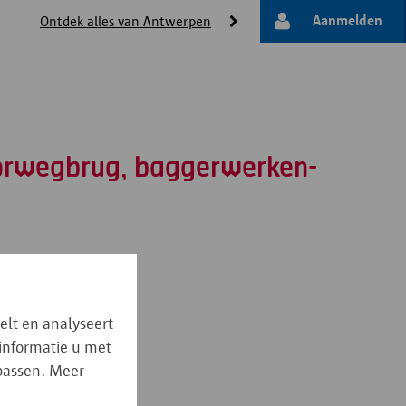
Aanmelden
Ontdek alles van Antwerpen
oorwegbrug, baggerwerken-
elt en analyseert
 informatie u met
npassen. Meer