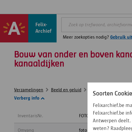
Felix-
Archief
Meer zoekopties nodig?
Gebruik ui
Bouw van onder en boven kana
kanaaldijken
Verzamelingen
Beeld en geluid
...
Fotoverzameling 
Soorten Cooki
Verberg info
Felixarchief.be m
Felixarchief.be i
InventarisNr.
FOTO-HB#3898
Antwerpen deelt. 
weten? Raadplee
Omvang
foto