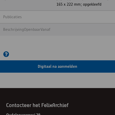
165 x 222 mm; opgekleefd
Publicaties
BeschrijvingOpenbaarVanaf
Digitaal na aanmelden
Contacteer het FelixArchief
Oudeleeuwenrui 29