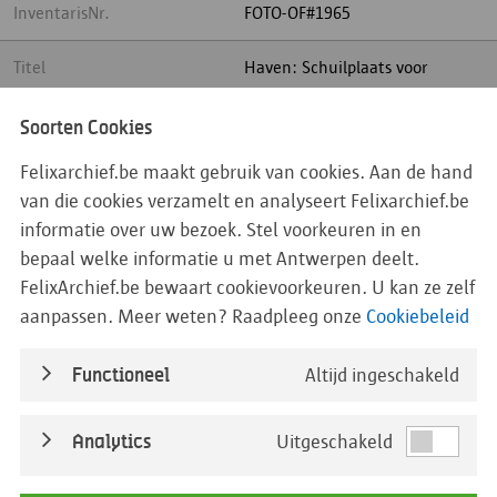
InventarisNr.
FOTO-OF#1965
Titel
Haven: Schuilplaats voor
havenarbeiders, , Antwerpen
ca.1905
Soorten Cookies
Felixarchief.be maakt gebruik van cookies. Aan de hand
Begindatum
01/01/1900
van die cookies verzamelt en analyseert Felixarchief.be
informatie over uw bezoek. Stel voorkeuren in en
Einddatum
31/12/1905
bepaal welke informatie u met Antwerpen deelt.
DatumDetail
FelixArchief.be bewaart cookievoorkeuren. U kan ze zelf
aanpassen. Meer weten? Raadpleeg onze
Cookiebeleid
Straatnaam
Functioneel
Altijd ingeschakeld
BedrijfseenheidOfDistrict
Analytics
Uitgeschakeld
Beleidsdomein