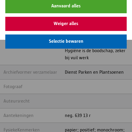
Inhoud
In de schuilplaats voor
Aanvaard alles
havenarbeiders, in de
volksmond "De donkere hoek"
aan de Londenstraat konden de
Weiger alles
dokwerkers zich niet alleen
warmen maar ook een stortbad
Selectie bewaren
nemen en naar het toilet gaan.
Hygiëne is de boodschap, zeker
bij vuil werk
Archiefvormer verzamelaar
Dienst Parken en Plantsoenen
Fotograaf
Auteursrecht
Aantekeningen
neg. 639 13 r
FysiekeKenmerken
papier; positief; monochroom;