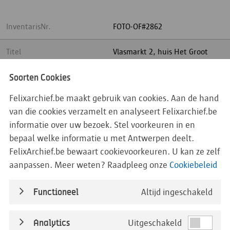
InventarisNr.
FOTO-OF#2862
Titel
Vlasmarkt 2, huis Het Groot
Schaap, Antwerpen 1964
Soorten Cookies
Begindatum
01/01/1964
Felixarchief.be maakt gebruik van cookies. Aan de hand
van die cookies verzamelt en analyseert Felixarchief.be
Einddatum
31/12/1964
informatie over uw bezoek. Stel voorkeuren in en
bepaal welke informatie u met Antwerpen deelt.
DatumDetail
FelixArchief.be bewaart cookievoorkeuren. U kan ze zelf
aanpassen. Meer weten? Raadpleeg onze
Cookiebeleid
Straatnaam
BedrijfseenheidOfDistrict
Functioneel
Altijd ingeschakeld
Beleidsdomein
Analytics
Uitgeschakeld