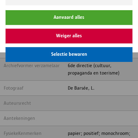
Inhoud
Het huis met trapgevels in
beide gevels, op de hoek van de
Aanvaard alles
Vlasmarkt en het Zand is tevens
de vestigingsplaats van Café
Weiger alles
Beveren, ( ook wel "Bij den
Blauwen") gekend om zijn
dansorgelmuziek
Selectie bewaren
Archiefvormer verzamelaar
6de directie (cultuur,
propaganda en toerisme)
Fotograaf
De Barsée, L.
Auteursrecht
Aantekeningen
FysiekeKenmerken
papier; positief; monochroom;