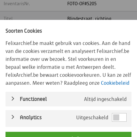
InventarisNr.
FOTO-OF#5205
Titel
Blindestraat, richting
Ambtmanstraat, Antwerpen
Soorten Cookies
1936
Felixarchief.be maakt gebruik van cookies. Aan de hand
Begindatum
01/01/1936
van die cookies verzamelt en analyseert Felixarchief.be
informatie over uw bezoek. Stel voorkeuren in en
Einddatum
31/12/1936
bepaal welke informatie u met Antwerpen deelt.
FelixArchief.be bewaart cookievoorkeuren. U kan ze zelf
DatumDetail
aanpassen. Meer weten? Raadpleeg onze
Cookiebeleid
Straatnaam
Functioneel
Altijd ingeschakeld
BedrijfseenheidOfDistrict
Analytics
Uitgeschakeld
Beleidsdomein