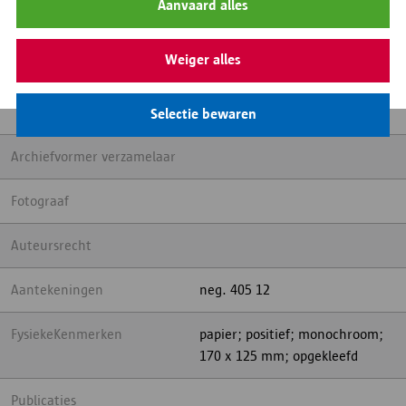
Inhoud
De Blindestraat, richting
Aanvaard alles
Ambtmanstraat. Ten einde de
straat het Instituut Van der
Weiger alles
Velde voor Architectuur. Links
staat een oldtimer geparkeerd,
rechts een man met een fiets
Selectie bewaren
Archiefvormer verzamelaar
Fotograaf
Auteursrecht
Aantekeningen
neg. 405 12
FysiekeKenmerken
papier; positief; monochroom;
170 x 125 mm; opgekleefd
Publicaties