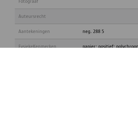
Fotograaf
Auteursrecht
Aantekeningen
neg. 288 5
FysiekeKenmerken
papier; positief; polychro
Publicaties
BeschrijvingOpenbaarVanaf
Digitaal na aanmelden