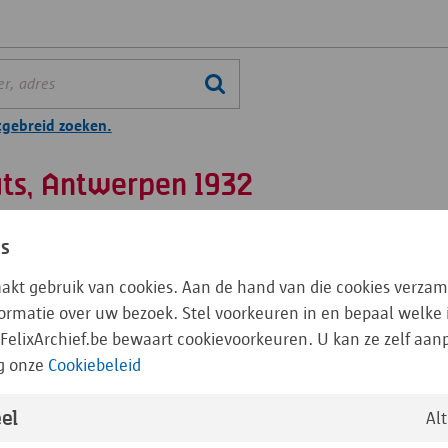
tgebreid zoeken.
ats, Antwerpen 1932
es
losse foto's
Detailtoegang fotoverzameling losse foto's
aakt gebruik van cookies. Aan de hand van die cookies verzam
nformatie over uw bezoek. Stel voorkeuren in en bepaal welke
FelixArchief.be bewaart cookievoorkeuren. U kan ze zelf aa
g onze
Cookiebeleid
Eiermarkt, vanaf de Groenplaats, Antwerpen 1932
el
Al