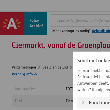
Felix-
Archief
Meer zoekopties nodig?
Gebruik ui
Eiermarkt, vanaf de Groenpla
Soorten Cooki
Verzamelingen
Beeld en geluid
...
Fotoverzameling 
Felixarchief.be m
Verberg info
Felixarchief.be i
Antwerpen deelt. 
InventarisNr.
FOTO-OF#5477
weten? Raadplee
Titel
Functione