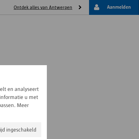
Aanmelden
Ontdek alles van Antwerpen
elt en analyseert
 informatie u met
npassen. Meer
tijd ingeschakeld