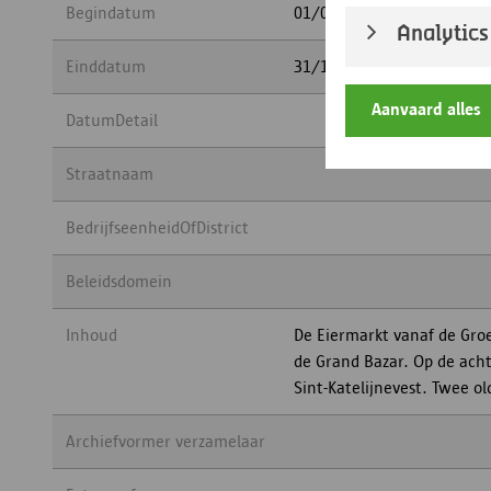
Begindatum
01/01/1932
Analytics
Einddatum
31/12/1932
Aanvaard alles
DatumDetail
Straatnaam
BedrijfseenheidOfDistrict
Beleidsdomein
Inhoud
De Eiermarkt vanaf de Groe
de Grand Bazar. Op de ac
Sint-Katelijnevest. Twee o
Archiefvormer verzamelaar