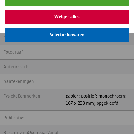
Inhoud
Het sociale woonblok op de
hoek van de Stanleystraat met
de Boomgaardstraat. Op het
Weiger alles
gelijkvloers is een handelszaak
Selectie bewaren
Archiefvormer verzamelaar
Fotograaf
Auteursrecht
Aantekeningen
FysiekeKenmerken
papier; positief; monochroom;
167 x 238 mm; opgekleefd
Publicaties
BeschrijvingOpenbaarVanaf