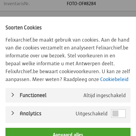
InventarisNr.
FOTO-OF#8284
Titel
Stanleystraat, hoek
Boomgaardstraat, Antwerpen
Soorten Cookies
1937
Felixarchief.be maakt gebruik van cookies. Aan de hand
van die cookies verzamelt en analyseert Felixarchief.be
Begindatum
01/01/1937
informatie over uw bezoek. Stel voorkeuren in en
Einddatum
31/12/1937
bepaal welke informatie u met Antwerpen deelt.
FelixArchief.be bewaart cookievoorkeuren. U kan ze zelf
DatumDetail
aanpassen. Meer weten? Raadpleeg onze
Cookiebeleid
Straatnaam
Functioneel
Altijd ingeschakeld
BedrijfseenheidOfDistrict
Analytics
Uitgeschakeld
Beleidsdomein
Aanvaard alles