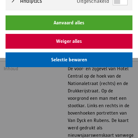
Analytics
Uitgeschakeld
DatumDetail
Aanvaard alles
Straatnaam
BedrijfseenheidOfDistrict
Weiger alles
Beleidsdomein
Selectie bewaren
Inhoud
De voor- en zijgevel van Hotel
Central op de hoek van de
Nationaletraat (rechts) en de
Drukkerijstraat. Op de
voorgrond een man met een
stootkar. Links en rechts in de
bovenhoeken portretten van
Van Dyck en Rubens. De kaart
werd gedrukt als
nieuwsjaarswenskaart vanwege