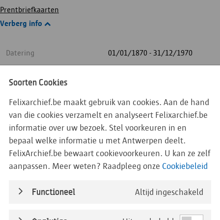
Prentbriefkaarten
Verberg info
Datering
01/01/1870 - 31/12/1970
InventarisNr.
PB#4541
Soorten Cookies
Titel
Prentbriefkaarten
Felixarchief.be maakt gebruik van cookies. Aan de hand
van die cookies verzamelt en analyseert Felixarchief.be
Actors
Verzamelaar: Aerts, François
informatie over uw bezoek. Stel voorkeuren in en
bepaal welke informatie u met Antwerpen deelt.
Titel
Horeca: Hotel Central,
FelixArchief.be bewaart cookievoorkeuren. U kan ze zelf
Antwerpen niet gedateerd
aanpassen. Meer weten? Raadpleeg onze
Cookiebeleid
Begindatum
01/01/1900
Functioneel
Altijd ingeschakeld
Einddatum
31/12/1950