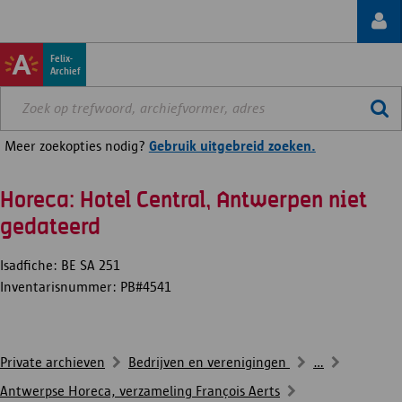
Felix-
Archief
Meer zoekopties nodig?
Gebruik uitgebreid zoeken.
Horeca: Hotel Central, Antwerpen niet
gedateerd
Isadfiche: BE SA 251
Inventarisnummer: PB#4541
Private archieven
Bedrijven en verenigingen
...
Antwerpse Horeca, verzameling François Aerts